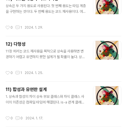
는 문제다. 모든 최대 치킨집의 개수를 확인하면서 최소의
글 내용
값을 찾으면 되기 때문에 백트레킹을 사용을 하는 게 좋아
상속은 두 가지 용도로 사용된다. 첫 번째 용도는 타입 계층
보인다. 비슷한 알고리즘으로 브루트 포스가 있는데 차이
을 구현하는 것이다. 두 번째 용도는 코드 재사용이다. 여기
점을 확인해 보자. 브루트 포스 : 모든 경우의 수를 확인함 /
서 중요한 점은 상속을 사용하는 일차적인 목표는 코드 재
노가다 / 최적해..
사용이 아니라 타입 계층을 구현하는 것이어야 한다. 상속
작성시간
0
1
2024. 1. 29.
은 코드의 재사용할 수 있는 방법을 제공하지만 부모 클래
스와 자식 클래스가 강하게 결합되기 때문에 설계의 변경
과 진화를 방해한다. 1. 타입 1.1 개념 관점의 타입 일반 적
12) 다형성
으로 우리가 인지하는 세상의 사물의 종류를 의미한다. 객
글 내용
체들에 적용하는 개념이나 아이디어를 가리켜 타입이라고
11장 에서는 코드 재사용을 목적으로 상속을 사용하면 변
부른다. 사자, 호랑이, 펭귄, 강아지를 동물이라고 부를 때
경하기 어렵고 유연하지 못한 설계가 될 확률이 높다. 상속
이것들은 동물이라는 타입으로 분류하고 있다. 사자, 호랑
의 목적은 코드 재사용이 아니라 타입 계층을 구조화하기
이, 펭귄, 강아지는 동물의 인스턴스(객체)다. 1.2 프로그래
위해 사용해야 한다. 이번 장에서는 상속의 관점에서 다형
작성시간
0
1
2024. 1. 25.
밍 언어 관점의 타입 ..
성이 구현되는 기술적인 메커니즘을 살펴보자. 1. 다형성
다형성이란 이름 그대로 '다양한 형태'를 가질 수 있다는 것
을 의미한다. 즉 다양한 타입의 객체를 하나의 인터페이스
11) 합성과 유연한 설계
나 클래스를 통해 처리할 수 있게 된다는 말이다. 다형성은
글 내용
그림과 같이 분류할 수 있다. 오버로딩 다형성 : 하나의 클
1. 상속과 합성의 차이 상속 부모 클래스와 자식 클래스 사
래스 안에 메서드 이름이 같지만 매개변수의 타입이나 개
이의 의존성은 컴파일 타임에 해결된다. is-a 관계 클래스
수가 다른 경우 강제 다형성 : 특정 타입의 값을 다른 타입
사이의 정적인 관계 코드 작성 시점에 상속 관계 변경 불가
으로 자동 변환하는 것 ex ) 정수를 실수로 변환 매개변수
부모 클래스 안에 구현된 코드 자체를 재사용 합성 의존성
작성시간
0
0
2024. 1. 17.
다형성 : 일반적으로 제네..
은 런타임에 해결되며 구현에 의존하지 않고 퍼블릭 인터
페이스에 의존한다. has-a 관계 객체 사이의 동적인 관계