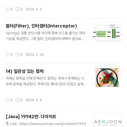
본 엔터티 : 독립적으로 생성 중심 엔터티 : 기본 엔..
빈이가 가장 관심있어 하는 소수는 7331이다. 7331은 소
작성시간
0
0
2024. 3. 2.
수인데, 신기하게도 733도 소수이고, 73도 소수 www.a
cmicpc.net 💡 접근 방법 1. 문제 이해 7331은 신기한
소수이다. 이유는 7 / 73 / 733 / 7331 이 모두 소수이기
필터(Filter), 인터셉터(Interceptor)
때문이다. 그러면 앞에서부터 뒤에 숫자를 붙여주면서 소
글 내용
수인 경우 백트레킹을 돌려주면 되는 문제다. 우선 소수를
Spring은 공통 관심사를 처리해 중복 코드를 줄이는 여러
구하는 코드는 여러 가지의 방법이 있다. 여기서 나는 제곱
기능을 제공한다. 그중 필터, 인터셉터에 대해서 알아보려
근을 이용해서 소수를 구 할 생각이다. private static bo
고 한다. 1. 필터(Filter) 필터는 클라이언트의 요청이 서블
olean is..
릿에 도달하기 전, 그리고 서블릿에서 응답이 클라이언트
작성시간
0
0
2024. 2. 20.
에게 돌아가기 전에 실행되며 미리 정의한 url 패턴에 맞는
모든 요청에 대한 부가작업을 처리하는 기능을 제공한다.
스프링이 아닌 서블릿에서 제공하는 기술이다. public int
14) 일관성 있는 협력
erface Filter { public default void init(FilterConfi
글 내용
g filterConfig) throws ServletException {} public
객체는 협력을 위해 존재한다. 협력은 객체가 존재하는 이
void doFilter(ServletRequest request, ServletR
유와 문맥을 제공한다. 객체지향 패러다임의 장점은 설계
esponse response, ..
를 ㅠ할 수 있다는 것이다. 재사용을 위해서는 객체들의 협
력 방식을 일관성 있게 만들어 야한다. 비일관성은 두 가지
작성시간
0
0
2024. 2. 4.
상황에서 발목을 잡는다. 하나는 새로운 구현을 추가해야
하는 상황이고, 또 다른 하나는 기존의 구현을 이해해야 하
는 상황이다. 유사한 요구사항이 서로 다른 방식으로 구현
[Java] 19942번: 다이어트
돼 있다면 요구사항이 유사하다는 사실 자체도 의심하게
글 내용
될 것이다. 따라서 유사한 기능을 서로 다른 방식으로 구현
🌎 Link : https://www.acmicpc.net/problem/1994