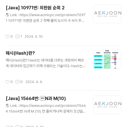
접근 방법 이차원 배열 arr가 주어지고 쿼드 트리와 같은
[Java] 10971번: 외판원 순회 2
방식으로 압축을 하는 문제이다. 여기서 포인트가 있는데 a
글 내용
🌎 Link : https://www.acmicpc.net/problem/1097
rr의 행의 개수는 1 이상 1024 이하이며, 2의 거듭 제곱수
1 10971번: 외판원 순회 2 첫째 줄에 도시의 수 N이 주어
형태를 하고 있습니다. 처음부터 n개의 숫자를 합칠 수 있
진다. (2 ≤ N ≤ 10) 다음 N개의 줄에는 비용 행렬이 주어
는지 확인하고 안 될 경우 n /2 그다음 n/2^2 이런 식으로
진다. 각 행렬의 성분은 1,000,000 이하의 양의 정수이며,
점점 줄여서 탐색을 시작하면 된다. 백트레킹을 사용해서
작성시간
0
1
2024. 4. 10.
갈 수 없는 경우는 0이 주어진다. W[i][j]는 도시 i에서 j w
문제를 구현하고 탈..
ww.acmicpc.net 💡 접근 방법 1. 문제 이해 첫째 줄에
도시의 개수 N이 주어진다. 그리고 N개의 도시를 모두 방
해시(Hash)란?
문하는 최소의 비용을 구하는 문제다. 예를 들어 1->2->3
글 내용
->4->1 이렇게 방문가능하다. 여기서 포인트가 있다. 어
해시(Hash)란? Hash는 데이터를 다루는 과정에서 빠르
느 한 도시에서 출발해 N개의 도시를 모두 거쳐 다시 원래
게 데이터에 접근하기 위해 사용되는 기술이다. Hash는
의 도시로 돌아오는 순회 여행 경로를 계획 N = 4 일경우
어떤 값을 고정된 크기의 값(해시 값)으로 변환된 결과를
1..
말한다. 이 과정에서 사용되는 함수를 Hash Function라
작성시간
0
0
2024. 4. 4.
고 한다. 해시 함수(Hash Function) 해시 함수(Hash fu
nction)는 입력받은 데이터를 고정된 크기의 값으로 변환
해 주는 함수를 말한다. 자바에서는 Object 클래스에 has
[Java] 15664번: N과 M(10)
hCode() 메서드를 통해 해시 코드를 제공하며 객체의 메
글 내용
모리 주소를 기반으로 한 정수 값을 반환한다. 해시 충돌(H
🌎 Link : https://www.acmicpc.net/problem/1566
ash Collision) 해시 함수를 보면 고정된 크기의 값으로
4 15664번: N과 M (10) 한 줄에 하나씩 문제의 조건을
변환해 준다는 내용이 있다. 만약 입력값이 크든 작든 고정
만족하는 수열을 출력한다. 중복되는 수열을 여러 번 출력
된 값을 변환해 주기 때문에 같은 해시 값..
하면 안되며, 각 수열은 공백으로 구분해서 출력해야 한다.
작성시간