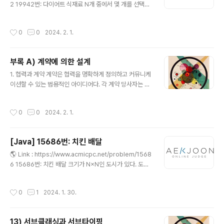
해서는 안 된다는 것이다. 유사한 기능은 유사한 방식으로
2 19942번: 다이어트 식재료 N개 중에서 몇 개를 선택해
구현해야 한다. 객체지향에서 기능을 구현하는 유일한 방
서 이들의 영양분(단백질, 탄수화물, 지방, 비타민)이 일정
법은 객체 사이의 협력을 만드는 것뿐이므로 유지보수 가
이상이 되어야 한다. 아래 표에 제시된 6가지의 식재료 중
작성시간
0
0
2024. 2. 1.
능한 시스템을 구축하는 첫걸음은 협력을 일관..
에서 몇 개를 선택해서 이들의 영양분의 각 www.acmicp
c.net 💡 접근 방법 1. 문제 이해 & 적합한 알고리즘 찾기
식재료의 각각의 조합에 따라서 원하는 영양소를 넘는 최
부록 A) 계약에 의한 설계
소비용을 구해야 하기 때문에 백트레킹이 적합해 보인다.
글 내용
하지만 이전에 풀이했던 문제와 다르게 백트레킹이 탈출할
1. 협력과 계약 계약은 협력을 명확하게 정의하고 커뮤니케
포인트를 depth가 아닌 다른 부분을 정해야 했다. 항상 d
이션할 수 있는 범용적인 아이디어다. 각 계약 당사자는 계
epth로만 풀이하다가 조금 혼란스러웠다. 우선 백트레킹
약으로부터 이익을 기대하고 이익을 얻기 위해 의무를 이
의 틀을 어느 정도 작성해 놓고 어떤 것을 구..
행한다. 여기서 중요한 부분은 한쪽의 의무가 반대쪽의 권
작성시간
0
0
2024. 2. 1.
리가 되는 것이다. 예를 들어 이사를 하기 위해 '이삿짐센
터'에 작업을 위탁하고 계약을 체결할 것이다. 여기서
'나'의 입장에서 의무는 '이사짐센터'에 이사비용을 지불하
[Java] 15686번: 치킨 배달
는 것이다. 반대로 '이삿짐센터'의 입장에서 의무는 '나'의
글 내용
이삿짐을 옮겨주는 것이다. 둘 중 계약서에 명시된 내용을
🌎 Link : https://www.acmicpc.net/problem/1568
위반한다면 계약은 정상적으로 완료되지 않는다. 2. 계약
6 15686번: 치킨 배달 크기가 N×N인 도시가 있다. 도시
에 의한 설계 아래의 예를 들어보자. 음식을 구매를 한다고
는 1×1크기의 칸으로 나누어져 있다. 도시의 각 칸은 빈 칸,
가정해 보자. 음식 클래스를 보면 name, calory라는 속성
치킨집, 집 중 하나이다. 도시의 칸은 (r, c)와 같은 형태로
작성시간
0
1
2024. 1. 30.
을 가진다. 그런데 만약..
나타내고, r행 c열 또는 위에서부터 r번째 칸 www.acmic
pc.net 💡 접근 방법 1. 문제 이해 & 적합한 알고리즘 찾기
최대 치킨집의 개수(M) 개에서 가장 작은 치킨거리를 구하
13) 서브클래싱과 서브타이핑