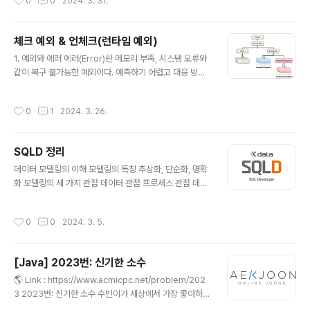
0
0
2024. 3. 31.
수열은 사전 순으로 증가하는 순서로 출력해 www.acmic
pc.net 💡 접근 방법 1. 문제 이해 기존 N과 M시리즈 문제
를 풀면서 어느 정도 백트레킹에 대한 감을 익히고 있다. 하
체크 예외 & 언체크(런타임 예외)
지만 이 문제의 특징이 몇 가지가 있다. 중복된 수열은 출력
글 내용
하지 마라 수열은 사전순으로 출력해라 고른 수열은 비내
1. 예외와 에러 에러(Error)란 메모리 부족, 시스템 오류와
림차순이어야 한다(오름차순, 값이 같아도 된다) 2. 문제
같이 복구 불가능한 예외이다. 예측하기 어렵고 대응 방안
풀이 중복된 수열은 출력하지 마라 이를 해결하기 위해 자
도 없기 때문에 처리가 불가능하다. 반면 예외(Exceptio
료구조 Set을 사용할 예정이다. 하지만..
n)는 발생하더라도 수습될 수 있는 비교적 덜 심각한 것이
작성시간
0
1
2024. 3. 26.
며 이를 예측하여 예외처리가 가능하다. 예외(Exception)
는 체크 예외와 언체크 예외로 두 가지로 구분된다. 2. 체크
예외 애플리케이션 로직에서의 최상위 예외이며 Runtime
SQLD 정리
Exception을 상속받지 않는 예외들이다. 컴파일 시점에
글 내용
서 체크가 가능하며 개발자의 실수에도 IDE에서 확인이 가
데이터 모델링의 이해 모델링의 특징 추상화, 단순화, 명확
능하다. 예외는 try-catch로 예외를 처리하거나 throws
화 모델링의 세 가지 관점 데이터 관점 프로세스 관점 데이
로 던지지 않으면 컴파일 오류가 발생한다. 예를 들어 Con
터와 프로세스의 상관 관점 모델링의 3단계 개념적 데이터
troller-Service-Repository에서..
모델링 : 추상화 레벨이 가장 높음, 업무 중심적 논리적 데
작성시간
0
0
2024. 3. 5.
이터 모델링 : 재사용성이 가장 높음, 데이터베이스 모델링
의 최종 완료 상태, 정규화, 참조 무결성 규칙정의 등.. 물리
적 데이터 모델링 : 실제 데이터 베이스, 성능 가용성 3단계
[Java] 2023번: 신기한 소수
스키마 구조 외부 스키마 : View, 사용자 관점 개념 스키마
글 내용
: 모든 사용자 관점 내부 스키마 : 물리적인 저장 구조 ERD
🌎 Link : https://www.acmicpc.net/problem/202
작성 순서 엔터티 도출 엔터티 배치 관계 설정 관계명 기입
3 2023번: 신기한 소수 수빈이가 세상에서 가장 좋아하는
참여도 기입 필수/선택 기입 엔터티의 분류(발생 시점) 기
것은 소수이고, 취미는 소수를 가지고 노는 것이다. 요즘 수