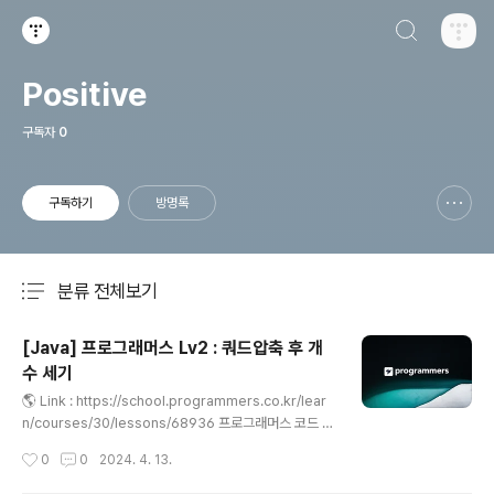
검색하기
티스토리
Positive
구독자
0
구독하기
방명록
신고하기 레이어
열기
분류 전체보기
주요 글 목록
[Java] 프로그래머스 Lv2 : 쿼드압축 후 개
수 세기
글 내용
🌎 Link : https://school.programmers.co.kr/lear
n/courses/30/lessons/68936 프로그래머스 코드 중
심의 개발자 채용. 스택 기반의 포지션 매칭. 프로그래머스
작성시간
0
0
2024. 4. 13.
의 개발자 맞춤형 프로필을 등록하고, 나와 기술 궁합이 잘
맞는 기업들을 매칭 받으세요. programmers.co.kr 💡