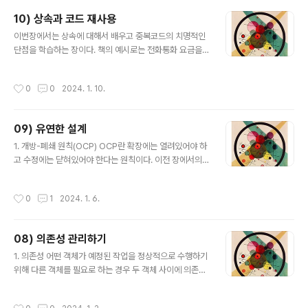
실행 시점에 동적으로 변경 가능 객체의 퍼블릭 인터페이
10) 상속과 코드 재사용
스를 재사용 2. 상속 관계를 합성 관계로 변경하기 이번 장
글 내용
에서는 10장에서 구현했던 코드를 통해 상속의 문제점을
이번장에서는 상속에 대해서 배우고 중복코드의 치명적인
알아보고 상속으로 구현한 코드를 합성을 통해 변경에 유
단점을 학습하는 장이다. 책의 예시로는 전화통화 요금을
연한 코드로 전환하는 장을 설명한다. 우선 상속을 통해 코
예로 들어서 설명한다. 나는 택시로 예를 들어서 따라 학습
드를 구현을 하면 안 되는 이유를 알아보자. 중복 코드의 덫
할 예정이다. 우선 택시의 클래스를 작성했다. 탑승시간과
작성시간
0
0
2024. 1. 10.
에 걸린다. 만약 부가 정..
하차시간을 저장하는 Ride 클래스를 정의했다. public cl
ass Ride { private final LocalDateTime boarding
Time; private final LocalDateTime gettingOffTi
09) 유연한 설계
me; public Ride(LocalDateTime boardingTime,
글 내용
LocalDateTime gettingOffTime) { this.boarding
1. 개방-폐쇄 원칙(OCP) OCP란 확장에는 열려있어야 하
Time = boardingTime; this.gettingOffTime = get
고 수정에는 닫혀있어야 한다는 원칙이다. 이전 장에서의
tingOffTi..
영화예매와 할인정책에서 알 수 있다. 만약 중복할인이라
는 기능을 추가하면 기존코드를 손대지 않은 채 정상적으
작성시간
0
1
2024. 1. 6.
로 작동한다. 이에 따라 애플리케이션의 동작을 확장했다.
따라서 '확장에는 열려있다'. 또한 기존 코드를 수정없이 새
로운 클래스(중복할인)를 추가하는 것만으로 할인 정책을
08) 의존성 관리하기
확장하였으므로 '수정에는 닫혀 있다'. 의존성 관점에서 개
글 내용
방-폐쇄 원칙을 따르는 설계란 컴파일타임 의존성은 유지
1. 의존성 어떤 객체가 예정된 작업을 정상적으로 수행하기
하면서 런타임 의존성의 가능성을 확장하고 수정할 수 있
위해 다른 객체를 필요로 하는 경우 두 객체 사이에 의존성
는 구조라고 할 수 있다. 개방-폐쇄 원칙의 핵심은 추상화
이 존재한다고 말한다. 의존성은 변경에 의한 영향의 전파
에 의존하는 것이다. 2. 생성 사용 분리 결합도가 높아질수
가능성을 암시한다. 협력을 위해서는 의존성이 필요하지만
작성시간