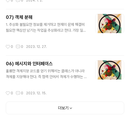
0
0
2024. 1. 2.
록 OCP를 따르는 구조를 설계하기가..
과도한 의존성은 애플리케이션을 수정하기 어렵게 만든다.
객체지향 설계의 핵심은 협력을 위해 필요한 의존성은 유
지하면서도 변경을 방해하는 의존성은 제거하는데 있다. 1.
07) 객체 분해
1 의존성 전이 영화예매에서의 코드를 떠올려보자. 만약 할
글 내용
인조건이 예매에 의존할경우 할인조건은 예매가 의존하는
1. 추상화 불필요한 정보를 제거하고 현재의 문제 해결에
대상에 대해서도 자동적으로 의존하게 된다. 다시 말해 예
필요한 핵심만 남기는 작업을 추상화라고 한다. 가장 일반
매에 영화정보, 날짜, 고객수가 의존할 경우 할인조건 역시
적인 추상화 방법은 한 번에 다뤄야 하는 문제의 크기를 줄
간접적으로 영화정보, 날짜, 고객수에 의존하게 된다. 할인
이는 것이다. 프로그래밍 패러다임은 프로그래밍을 구성하
작성시간
0
0
2023. 12. 27.
조건 ---> 예매 ----> 영화..
기 위해 사용하는 추상화의 종류와 이 추상화를 이용해 소
프트웨어를 분해하는 방법의 두 가지 요소로 결정된다. 따
라서 모든 프로그래밍 패러다임은 추상화와 분해의 관점에
06) 메시지와 인터페이스
서 설명할 수 있다. 현대적인 프로그래밍 언어를 특징짓는
글 내용
추상화 메커니즘으로 두 가지가 있다. 프로시저 추상화 : 소
훌륭한 객체지향 코드를 얻기 위해서는 클래스가 아니라
프트웨어가 무엇을 해야 하는지를 추상화 기능분해, 알고
객체를 지향해야 한다. 즉 협력 안에서 객체가 수행하는 책
리즘 분해 데이터 추상화 : 소프트웨어가 무엇을 알아야 하
임에 초점을 맞춰야 한다. 여기서 중요한 것은 책임이 객체
는지를 추상화 데이터를 중심으로 타입을 추상화 - 추상 데
가 수신할 수 있는 메시지의 기반이 된다는 것이다. 1. 협력
작성시간
0
0
2023. 12. 15.
이터 타입 데이터를 중심으로 프로시저를 ..
과 메시지 1.1 클라이언트-서버 모델 협력은 어떤 객체가
다른 객체에게 무언가를 요청할 때 시작된다. 메시지는 객
체 사이의 협력을 가능하게 하는 유일한 매개체다. 두 객체
더보기
사이의 협력 관계를 설명하기 위해 사용하는 전통적인 메
타포는 클라이언트-서버 모델이다. 협력 안에서 메시지를
전송하는 객체를 클라이언트, 메시지를 수신하는 객체를
서버라고 부른다. 가격을 계산하라(메시지) ---> Screen